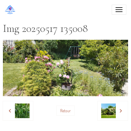
Img 20250517 135008
Retour